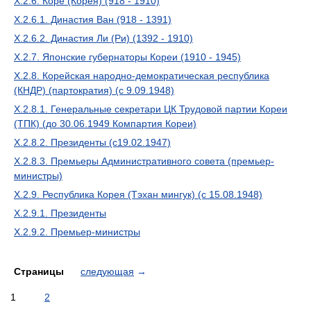
X.2.6. Корё (Корея) (918 - 1910)
X.2.6.1. Династия Ван (918 - 1391)
X.2.6.2. Династия Ли (Ри) (1392 - 1910)
X.2.7. Японские губернаторы Кореи (1910 - 1945)
X.2.8. Корейская народно-демократическая республика
(КНДР) (партократия) (с 9.09.1948)
X.2.8.1. Генеральные секретари ЦК Трудовой партии Кореи
(ТПК) (до 30.06.1949 Компартия Кореи)
X.2.8.2. Президенты (с19.02.1947)
X.2.8.3. Премьеры Административного совета (премьер-
министры)
X.2.9. Республика Корея (Тэхан мингук) (с 15.08.1948)
X.2.9.1. Президенты
X.2.9.2. Премьер-министры
Страницы
следующая
→
1
2